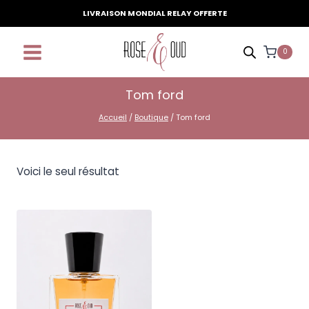
Aller
LIVRAISON MONDIAL RELAY OFFERTE
au
contenu
0
Tom ford
Accueil
/
Boutique
/
Tom ford
Voici le seul résultat