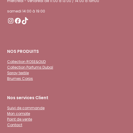
mercredi - vendredi de 11:00 à 13:00 / 14:00 à 19h00
samedi 14:00 à 19:00
Instagram
Facebook
TikTok
NOS PRODUITS
Collection ROSE&OUD
Collection Parfums Dubaï
Spray textile
Brumes Corps
Nos services Client
Suivi de commande
Mon compte
Point de vente
Contact