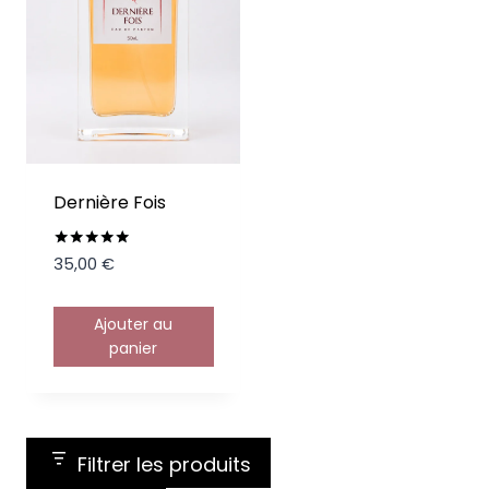
Dernière Fois
Note
35,00
€
5.00
sur 5
Ajouter au
panier
Filtrer les produits