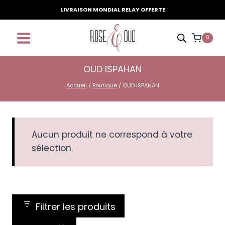
Aller
LIVRAISON MONDIAL RELAY OFFERTE
au
contenu
0
OUD ISPAHAN
Accueil
/
Boutique
/
OUD ISPAHAN
Aucun produit ne correspond à votre
sélection.
Filtrer les produits